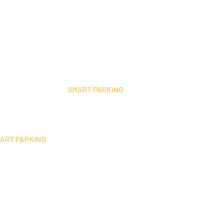
SMART PARKING
הינה חברה המתמחה בפתרונות
מתקני החניה האוטומטיים פועלים "בשיטת הקרוסלה" 
ומוכחת ומהווים פתרון אופטימלי למקסום מקומות חנייה
ART PARKING
הפתרונות הטכנולוגיים של חברת
בינהם רשויות מקומיות, גופים ציבוריים ,מוסדות ממשל