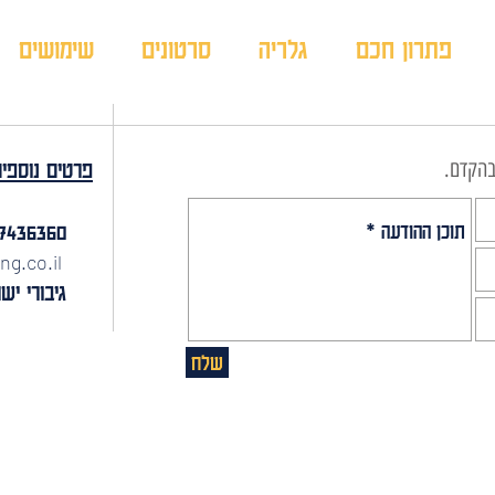
פתרון חכם
גלריה
סרטונים
שימושים
בהקדם.
פרטים נוספי
972-9-7436360+
ng.co.il
גיבורי ישראל 22 
שלח