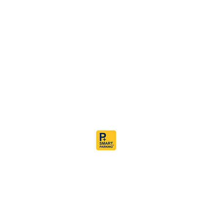
972-9-7436360+
office@smartparking.co.il
גיבורי ישראל 22 נתניה