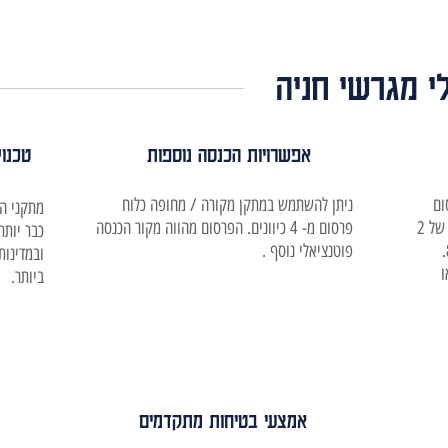
י מגרשי חניה
אפשרויות הכנסה נוספות
טכנול
ום
ניתן להשתמש במתקן מקורה / מחופה כלוח
מתקני הח
כלכלי של שטח נתון על ידי כך שעל שטח של 2
פרסום מ- 4 כיוונים. הפרסום מהווה מקור הכנסה
תאי חנייה ניתן לאחסן 16 כלי רכב - פי 8.
פוטנציאלי נוסף .
ובמדינות
ו
ביותר.
אמצעי בטיחות מתקדמים